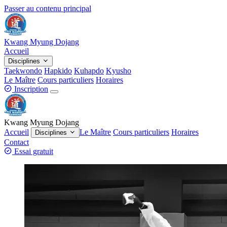
Passer au contenu principal
Kwang Myung Dojang
Accueil
Disciplines
Taekwondo
Hapkido
Kuhapdo
Kyusho
Le Maître
Cours particuliers
Horaires
Inscription
Kwang Myung Dojang
Accueil
Le Maître
Cours particuliers
Horaires
Disciplines
Contact
Essai gratuit